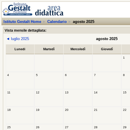
Istituto Gestalt Home
►
Calendario
►
agosto 2025
Vista mensile dettagliata:
◄
luglio 2025
agosto 2025
Lunedi
Martedì
Mercoledì
Giovedì
1
4
5
6
7
8
11
12
13
14
15
18
19
20
21
22
25
26
27
28
29